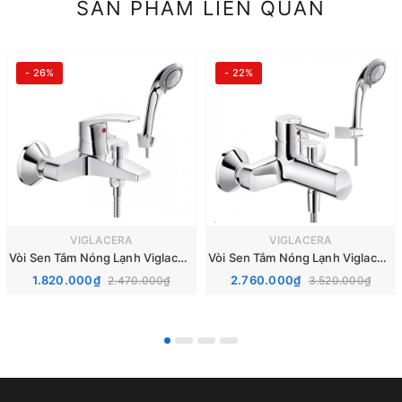
SẢN PHẨM LIÊN QUAN
- 26%
- 22%
VIGLACERA
VIGLACERA
Vòi Sen Tắm Nóng Lạnh Viglacera VG568
Vòi Sen Tắm Nóng Lạnh Viglacera VG541
1.820.000₫
2.760.000₫
2.470.000₫
3.520.000₫