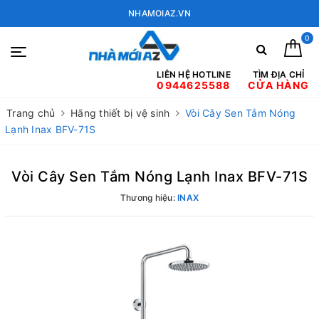
NHAMOIAZ.VN
0
LIÊN HỆ HOTLINE
TÌM ĐỊA CHỈ
0944625588
CỬA HÀNG
Trang chủ
Hãng thiết bị vệ sinh
Vòi Cây Sen Tắm Nóng
Lạnh Inax BFV-71S
Vòi Cây Sen Tắm Nóng Lạnh Inax BFV-71S
Thương hiệu:
INAX