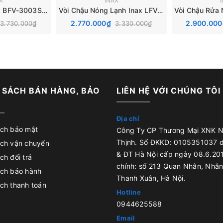
X
INAX
Vòi Sen Tắm Inax BFV-3003S-1C
Vòi Chậu Nóng Lạnh Inax LFV-3002S
2.770.000₫
2.900.00
3.730.000₫
3.330.000₫
 SÁCH BÁN HÀNG, BẢO
LIÊN HỆ VỚI CHÚNG TÔI
Địa chỉ
ách bảo mật
Công Ty CP Thương Mại XNK 
Thịnh. Số ĐKKD: 0105351037 
ách vận chuyển
& ĐT Hà Nội cấp ngày 08.6.201
ch đổi trả
chính: số 213 Quan Nhân, Nhân
ách bảo hành
Thanh Xuân, Hà Nội.
ch thanh toán
Hotline
0944625588
Email