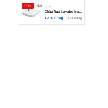
- 14%
INAX
Chậu Rửa Lavabo Inax
AL-289V (EC/FC) Treo
1.210.000₫
1.410.000₫
Tường Aqua Ceramic