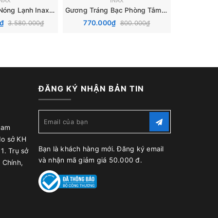
INAX
INAX
Vòi Chậu Rửa Nóng Lạnh Inax LFV-3001S
Gương Tráng Bạc Phòng Tắm Inax KF-4560VA
0₫
770.000₫
910.0
3.580.000₫
800.000₫
ĐĂNG KÝ NHẬN BẢN TIN
Nam
do sở KH
Bạn là khách hàng mới. Đăng ký email
1. Trụ sở
và nhận mã giảm giá 50.000 đ.
 Chính,