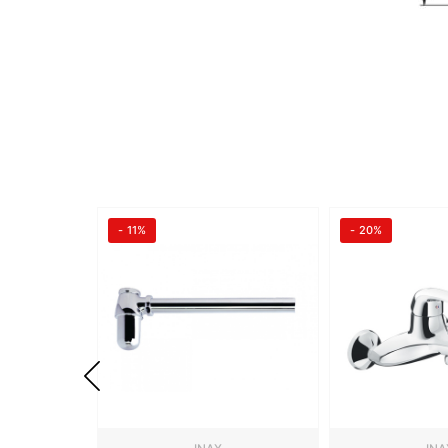
- 11%
- 20%