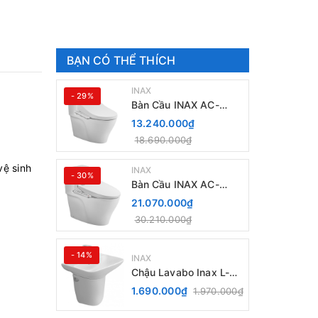
BẠN CÓ THỂ THÍCH
INAX
- 29%
Bàn Cầu INAX AC-
989+ Nắp Điện Tử CW-
13.240.000₫
H18VN
18.690.000₫
vệ sinh
INAX
- 30%
Bàn Cầu INAX AC-
989+ Nắp rửa điện Tử
21.070.000₫
CW-H20VN
30.210.000₫
- 14%
INAX
Chậu Lavabo Inax L-
289V kèm Chân chậu
1.690.000₫
1.970.000₫
ngắn L-288VC Treo
Tường