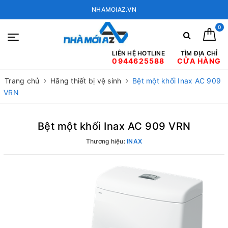
NHAMOIAZ.VN
0
LIÊN HỆ HOTLINE
TÌM ĐỊA CHỈ
0944625588
CỬA HÀNG
Trang chủ
Hãng thiết bị vệ sinh
Bệt một khối Inax AC 909
VRN
Bệt một khối Inax AC 909 VRN
Thương hiệu:
INAX