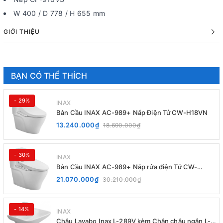
W 400 / D 778 / H 655 mm
GIỚI THIỆU
BẠN CÓ THỂ THÍCH
- 29%
INAX
Bàn Cầu INAX AC-989+ Nắp Điện Tử CW-H18VN
13.240.000₫
18.690.000₫
- 30%
INAX
Bàn Cầu INAX AC-989+ Nắp rửa điện Tử CW-
H20VN
21.070.000₫
30.210.000₫
- 14%
INAX
Chậu Lavabo Inax L-289V kèm Chân chậu ngắn L-