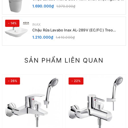
288VC Treo Tường
1.690.000₫
1.970.000₫
- 14%
INAX
Chậu Rửa Lavabo Inax AL-289V (EC/FC) Treo
Tường Aqua Ceramic
1.210.000₫
1.410.000₫
SẢN PHẨM LIÊN QUAN
- 26%
- 22%