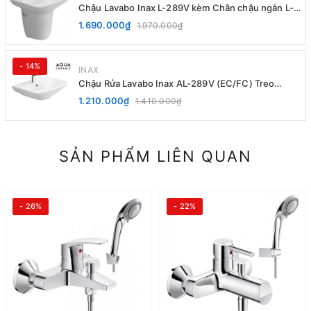
Chậu Lavabo Inax L-289V kèm Chân chậu ngắn L-
288VC Treo Tường
1.690.000₫
1.970.000₫
- 14%
INAX
Chậu Rửa Lavabo Inax AL-289V (EC/FC) Treo
Tường Aqua Ceramic
1.210.000₫
1.410.000₫
SẢN PHẨM LIÊN QUAN
- 26%
- 22%