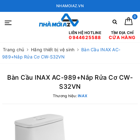
NHAMOIAZ.VN
0
LIÊN HỆ HOTLINE
TÌM ĐỊA CHỈ
0944625588
CỬA HÀNG
Trang chủ
Hãng thiết bị vệ sinh
Bàn Cầu INAX AC-
989+Nắp Rửa Cơ CW-S32VN
Bàn Cầu INAX AC-989+Nắp Rửa Cơ CW-
S32VN
Thương hiệu:
INAX