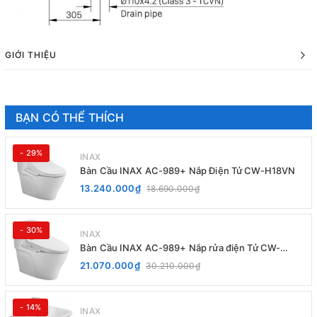
GIỚI THIỆU
BẠN CÓ THỂ THÍCH
- 29%
INAX
Bàn Cầu INAX AC-989+ Nắp Điện Tử CW-H18VN
13.240.000₫
18.690.000₫
- 30%
INAX
Bàn Cầu INAX AC-989+ Nắp rửa điện Tử CW-
H20VN
21.070.000₫
30.210.000₫
- 14%
INAX