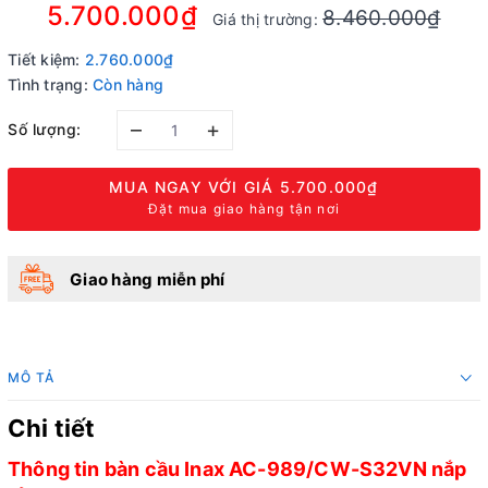
5.700.000₫
8.460.000₫
Giá thị trường:
Tiết kiệm:
2.760.000₫
Tình trạng:
Còn hàng
–
+
Số lượng:
MUA NGAY VỚI GIÁ
5.700.000₫
Đặt mua giao hàng tận nơi
Giao hàng miễn phí
MÔ TẢ
Chi tiết
Thông tin bàn cầu Inax AC-989/CW-S32VN nắp