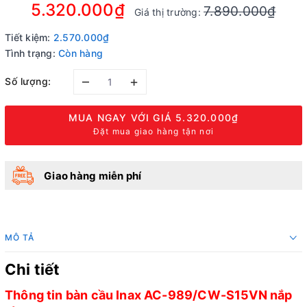
5.320.000₫
7.890.000₫
Giá thị trường:
Tiết kiệm:
2.570.000₫
Tình trạng:
Còn hàng
–
+
Số lượng:
MUA NGAY VỚI GIÁ
5.320.000₫
Đặt mua giao hàng tận nơi
Giao hàng miễn phí
MÔ TẢ
Chi tiết
Thông tin bàn cầu Inax AC-989/CW-S15VN nắp