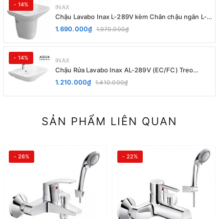
- 14%
INAX
Chậu Lavabo Inax L-289V kèm Chân chậu ngắn L-
288VC Treo Tường
1.690.000₫
1.970.000₫
- 14%
INAX
Chậu Rửa Lavabo Inax AL-289V (EC/FC) Treo
Tường Aqua Ceramic
1.210.000₫
1.410.000₫
SẢN PHẨM LIÊN QUAN
- 26%
- 22%