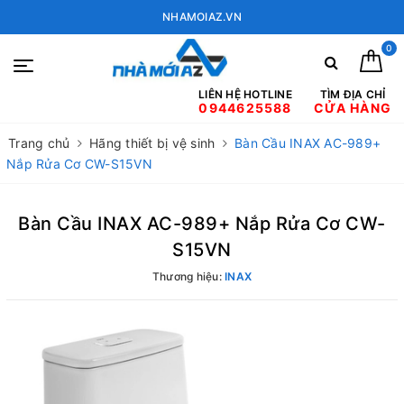
NHAMOIAZ.VN
0
LIÊN HỆ HOTLINE
TÌM ĐỊA CHỈ
0944625588
CỬA HÀNG
Trang chủ
Hãng thiết bị vệ sinh
Bàn Cầu INAX AC-989+
Nắp Rửa Cơ CW-S15VN
Bàn Cầu INAX AC-989+ Nắp Rửa Cơ CW-
S15VN
Thương hiệu:
INAX