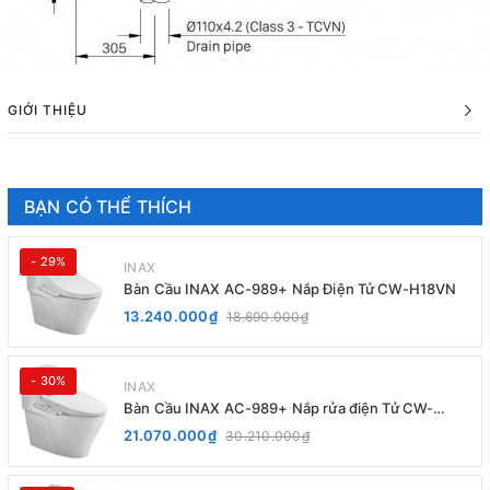
GIỚI THIỆU
BẠN CÓ THỂ THÍCH
- 29%
INAX
Bàn Cầu INAX AC-989+ Nắp Điện Tử CW-H18VN
13.240.000₫
18.690.000₫
- 30%
INAX
Bàn Cầu INAX AC-989+ Nắp rửa điện Tử CW-
H20VN
21.070.000₫
30.210.000₫