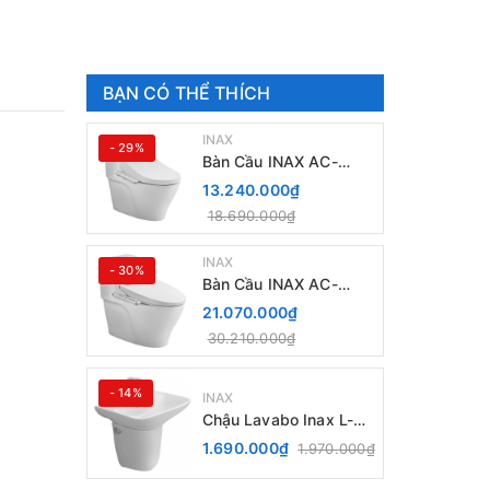
BẠN CÓ THỂ THÍCH
INAX
- 29%
Bàn Cầu INAX AC-
989+ Nắp Điện Tử CW-
13.240.000₫
H18VN
18.690.000₫
INAX
- 30%
Bàn Cầu INAX AC-
989+ Nắp rửa điện Tử
21.070.000₫
CW-H20VN
30.210.000₫
- 14%
INAX
Chậu Lavabo Inax L-
289V kèm Chân chậu
1.690.000₫
1.970.000₫
ngắn L-288VC Treo
Tường