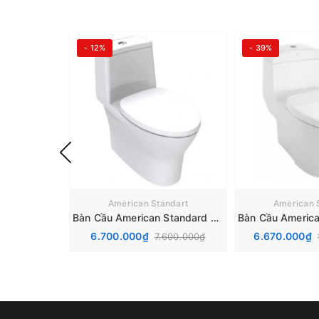
- 12%
- 39%
American Standart
American 
Bàn Cầu American Standard VF-2530 Flexio 1 Khối
6.700.000₫
6.670.000₫
7.600.000₫