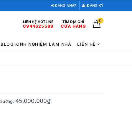
ĐĂNG NHẬP
ĐĂNG KÝ
0
LIÊN HỆ HOTLINE
TÌM ĐỊA CHỈ
0944625588
CỬA HÀNG
BLOG KINH NGHIỆM LÀM NHÀ
LIÊN HỆ
45.000.000₫
 trường: