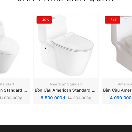
- 40%
- 34%
Standart
American Standart
America
Bàn Cầu American Standard VF-2011 Một Khối Dòng Active
Bồn Cầu American Standard VF-1808ET
8.500.000₫
4.090.00
11.000.000₫
14.200.000₫