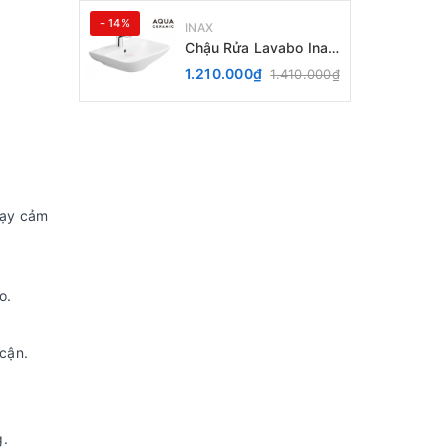
- 14%
INAX
Chậu Rửa Lavabo Inax
AL-289V (EC/FC) Treo
1.210.000₫
1.410.000₫
Tường Aqua Ceramic
hạy cảm
o.
 cận.
g.