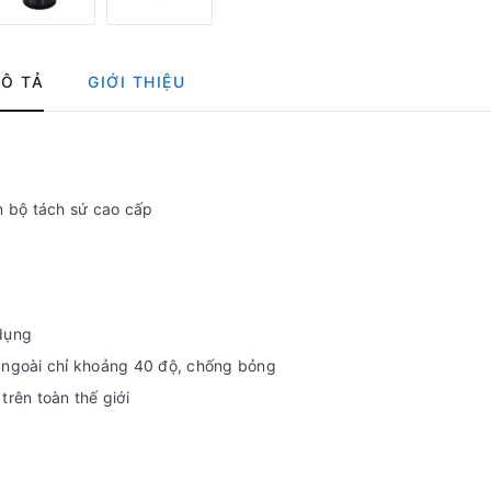
Ô TẢ
GIỚI THIỆU
m bộ tách sứ cao cấp
 dụng
n ngoài chỉ khoảng 40 độ, chống bỏng
rên toàn thế giới