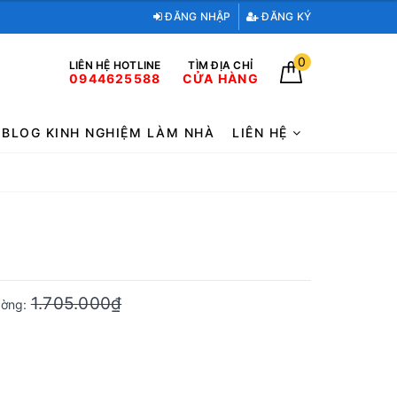
ĐĂNG NHẬP
ĐĂNG KÝ
0
LIÊN HỆ HOTLINE
TÌM ĐỊA CHỈ
0944625588
CỬA HÀNG
BLOG KINH NGHIỆM LÀM NHÀ
LIÊN HỆ
1.705.000₫
rường: