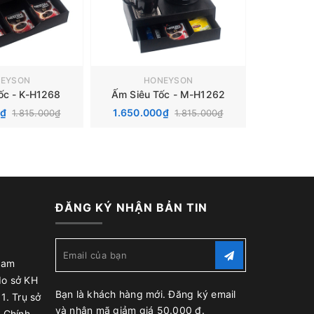
EYSON
HONEYSON
ốc - K-H1268
Ấm Siêu Tốc - M-H1262
0₫
1.650.000₫
1.815.000₫
1.815.000₫
ĐĂNG KÝ NHẬN BẢN TIN
Nam
do sở KH
Bạn là khách hàng mới. Đăng ký email
1. Trụ sở
và nhận mã giảm giá 50.000 đ.
 Chính,