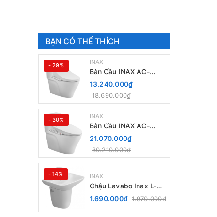
BẠN CÓ THỂ THÍCH
INAX
- 29%
Bàn Cầu INAX AC-
989+ Nắp Điện Tử CW-
13.240.000₫
H18VN
18.690.000₫
INAX
- 30%
Bàn Cầu INAX AC-
989+ Nắp rửa điện Tử
21.070.000₫
CW-H20VN
30.210.000₫
- 14%
INAX
Chậu Lavabo Inax L-
289V kèm Chân chậu
1.690.000₫
1.970.000₫
ngắn L-288VC Treo
Tường