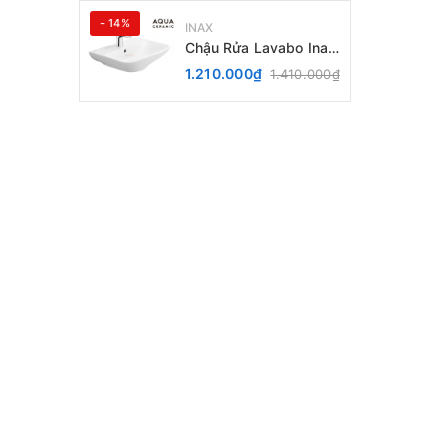
- 14%
INAX
Chậu Rửa Lavabo Inax
AL-289V (EC/FC) Treo
1.210.000₫
1.410.000₫
Tường Aqua Ceramic