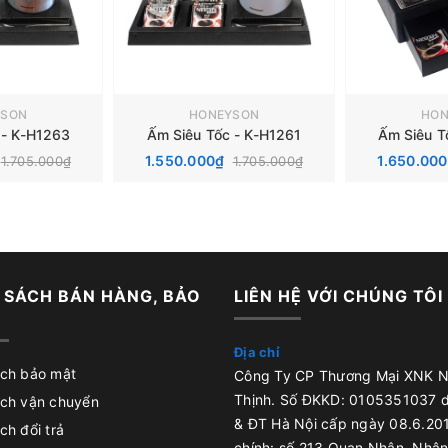
YSON
HONEYSON
HON
 - K-H1263
Ấm Siêu Tốc - K-H1261
Ấm Siêu T
1.550.000₫
1.650.00
1.705.000₫
1.705.000₫
 SÁCH BÁN HÀNG, BẢO
LIÊN HỆ VỚI CHÚNG TÔI
Địa chỉ
ách bảo mật
Công Ty CP Thương Mại XNK 
Thịnh. Số ĐKKD: 0105351037 
ách vận chuyển
& ĐT Hà Nội cấp ngày 08.6.201
ch đổi trả
chính: số 213 Quan Nhân, Nhân