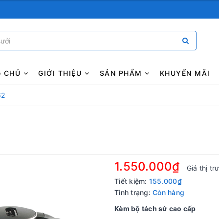
G CHỦ
GIỚI THIỆU
SẢN PHẨM
KHUYẾN MÃI
62
1.550.000₫
Giá thị t
Tiết kiệm:
155.000₫
Tình trạng:
Còn hàng
Kèm bộ tách sứ cao cấp