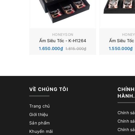
HONEYSON
HONE
Ấm Siêu Tốc - K-H1264
Ấm Siêu Tốc
1.650.000₫
1.550.000₫
1.815.000₫
VỀ CHÚNG TÔI
CHÍNH
HÀNH.
Trang chủ
Chính s
Giới thiệu
Chính s
Sản phẩm
Chính sá
Khuyến mãi